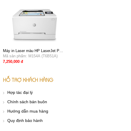
Máy in Laser màu HP LaserJet Pro
200 M154A (T6B51A)
Mã sản phẩm: M154A (T6B51A)
7,250,000 đ
HỖ TRỢ KHÁCH HÀNG
Hợp tác đại lý
Chính sách bán buôn
Hướng dẫn mua hàng
Quy định bảo hành