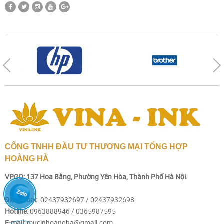
CÔNG TNHH ĐẦU TƯ THƯƠNG MẠI TỔNG HỢP
HOÀNG HÀ
VPGD: 137 Hoa Bằng, Phường Yên Hòa, Thành Phố Hà Nội.
Điện thoại:
02437932697 / 02437932698
Hotline:
0963888946 /
0365987595
E-mail:
mucinhoangha@gmail.com