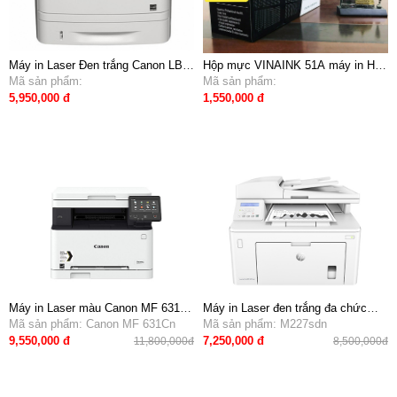
Máy in Laser Đen trắng Canon LBP
Hộp mực VINAINK 51A máy in HP
252dw (in đảo mặt A4, wifi)
Mã sản phẩm:
M3027,3035,3005
Mã sản phẩm:
5,950,000 đ
1,550,000 đ
Máy in Laser màu Canon MF 631Cn
Máy in Laser đen trắng đa chức
- In mạng A4, scan, copy
Mã sản phẩm: Canon MF 631Cn
năng HP Pro M227sdn (in mạng, in
Mã sản phẩm: M227sdn
02 mặt, sao chụp, quét)
9,550,000 đ
7,250,000 đ
11,800,000đ
8,500,000đ