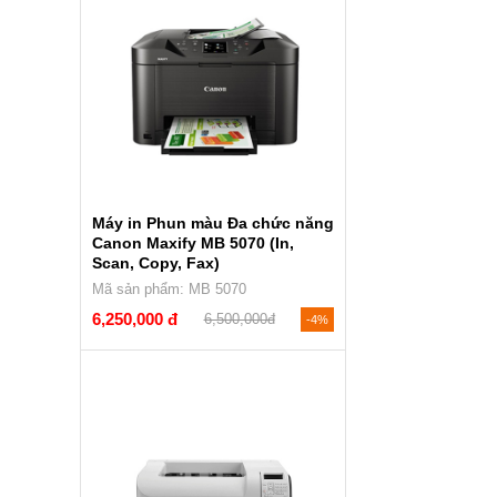
Máy in Phun màu Đa chức năng
Canon Maxify MB 5070 (In,
Scan, Copy, Fax)
Mã sản phẩm: MB 5070
6,250,000 đ
6,500,000đ
-4%