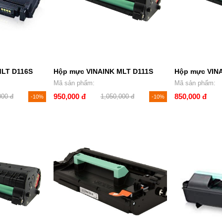
MLT D116S
Hộp mực VINAINK MLT D111S
Hộp mực VIN
Mã sản phẩm:
Mã sản phẩm:
950,000 đ
850,000 đ
000 đ
1,050,000 đ
-10%
-10%