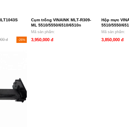
MLT1043S
Cụm trống VINAINK MLT-R309-
Hộp mực VIN
ML 5510/5550/6510/6510n
5510/5550/65
Mã sản phẩm:
Mã sản phẩm:
3,950,000 đ
3,850,000 đ
000 đ
-26%