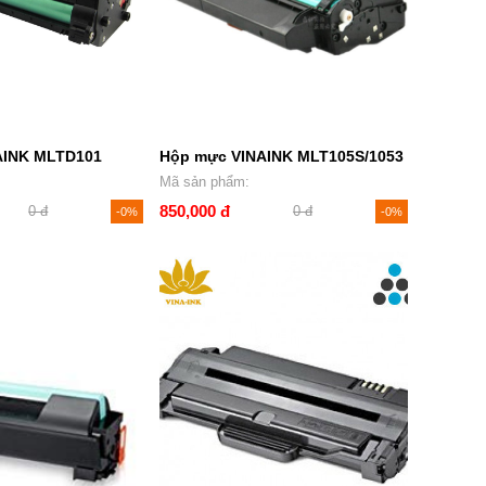
AINK MLTD101
Hộp mực VINAINK MLT105S/1053
Mã sản phẩm:
850,000 đ
0 đ
0 đ
-0%
-0%