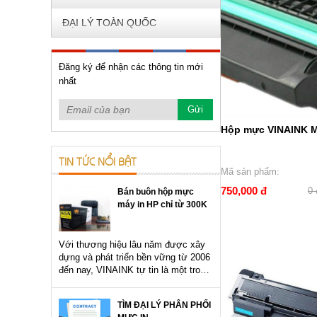
ĐẠI LÝ TOÀN QUỐC
Đăng ký để nhận các thông tin mới
nhất
Hộp mực VINAINK 
TIN TỨC NỔI BẬT
Mã sản phẩm:
750,000 đ
0 
Bán buôn hộp mực
máy in HP chỉ từ 300K
Với thương hiệu lâu năm được xây
dựng và phát triển bền vững từ 2006
đến nay, VINAINK tự tin là một trong
những thương hiệu mực in "made in
Vietnam" tốt nhất trên thị trường.
TÌM ĐẠI LÝ PHÂN PHỐI
Hiện nay...