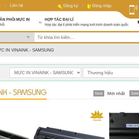
c
Liên hệ
Đăng ký
Đăng nhập
HÂN PHỐI MỰC IN
HỢP TÁC ĐẠI LÍ
hối
Hợp tác đại lí phát triển mạng lưới kinh doanh toàn quốc
C IN VINAINK - SAMSUNG
INK - SAMSUNG
Mới nhất