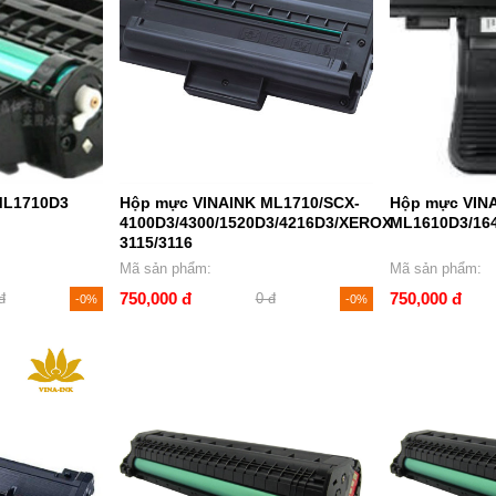
ML1710D3
Hộp mực VINAINK ML1710/SCX-
Hộp mực VIN
4100D3/4300/1520D3/4216D3/XEROX
ML1610D3/164
3115/3116
Mã sản phẩm:
Mã sản phẩm:
750,000 đ
750,000 đ
đ
0 đ
-0%
-0%