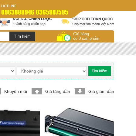
HOTLINE
0963888946 0365987595
ĐỐI TÁC CHIẾN LƯỢC
SHIP COD TOÀN QUỐC
khách hàng chiến lược
Ship mọi tỉnh thành Việt Nam
Giỏ hàng
0
có 0 sản phẩm
Khuyến mãi
Giá tăng dần
Giá giảm dần