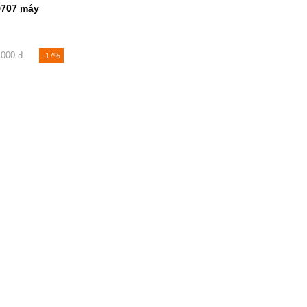
D707 máy
,000 đ
-17%