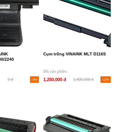
AINK
Cụm trống VINAINK MLT D116S
0/2240
Mã sản phẩm:
1,250,000 đ
0 đ
1,400,000 đ
-0%
-11%