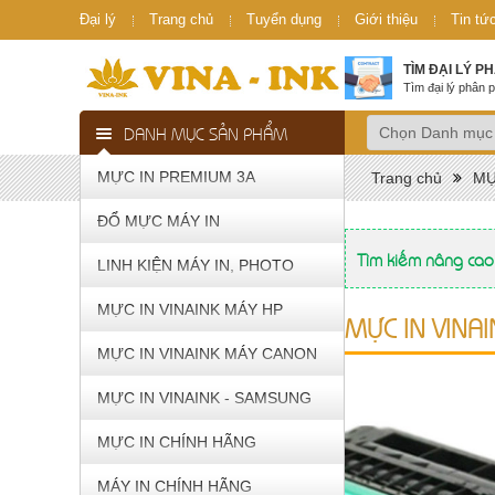
Đại lý
Trang chủ
Tuyển dụng
Giới thiệu
Tin tứ
TÌM ĐẠI LÝ P
Tìm đại lý phân p
DANH MỤC SẢN PHẨM
MỰC IN PREMIUM 3A
Trang chủ
MỰ
ĐỔ MỰC MÁY IN
Tìm kiếm nâng cao
LINH KIỆN MÁY IN, PHOTO
MỰC IN VINAINK MÁY HP
MỰC IN VINA
MỰC IN VINAINK MÁY CANON
MỰC IN VINAINK - SAMSUNG
MỰC IN CHÍNH HÃNG
MÁY IN CHÍNH HÃNG