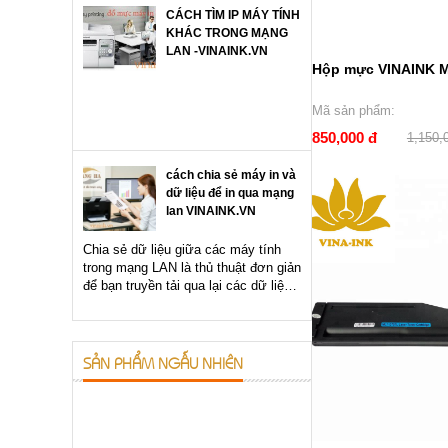
Hy vọng qua bài viết này, bạn sẽ sử
CÁCH TÌM IP MÁY TÍNH
dụng...
KHÁC TRONG MẠNG
LAN -VINAINK.VN
Hộp mực VINAINK 
Mã sản phẩm:
850,000 đ
1,150,
cách chia sẻ máy in và
dữ liệu để in qua mạng
lan VINAINK.VN
Chia sẻ dữ liệu giữa các máy tính
trong mạng LAN là thủ thuật đơn giản
để bạn truyền tải qua lại các dữ liệu
trong cùng một mạng LAN mà không
cần phải sử dụng tới bất...
SẢN PHẨM NGẪU NHIÊN