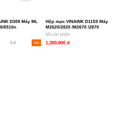
AINK D309 Máy ML
Hộp mực VINAINK D115S Máy
10/6510n
M2620/2820 /M2670 /2870
Mã sản phẩm:
1,300,000 đ
0 đ
-0%