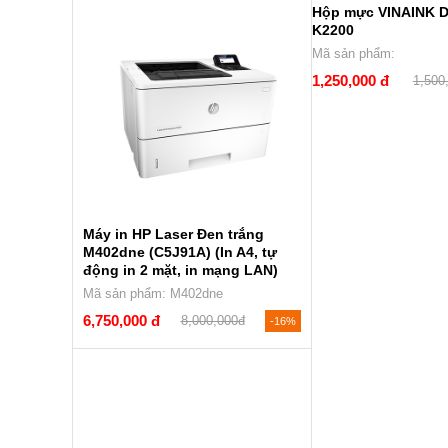
Hộp mực VINAINK 
K2200
Mã sản phẩm:
1,250,000 đ
1,500
Máy in HP Laser Đen trắng
M402dne (C5J91A) (In A4, tự
động in 2 mặt, in mạng LAN)
Mã sản phẩm: M402dne
6,750,000 đ
8,000,000đ
-16%