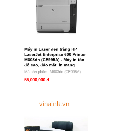
Máy in Laser đen trắng HP
LaserJet Enterprise 600 Printer
M603dn (CE995A) - Máy in tốc
độ cao, đảo mặt, in mạng
Mã sản phẩm: M603dn (CE995A)
55,000,000 đ