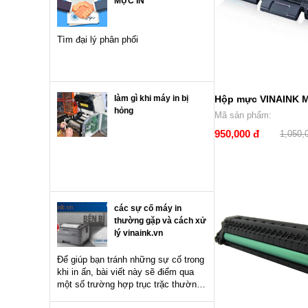
MỰC IN
Tìm đại lý phân phối
làm gì khi máy in bị
Hộp mực VINAINK 
hỏng
Mã sản phẩm:
950,000 đ
1,050,
các sự cố máy in
thường gặp và cách xử
lý vinaink.vn
Để giúp bạn tránh những sự cố trong
khi in ấn, bài viết này sẽ điểm qua
một số trường hợp trục trặc thường
gặp nhất và hướng khắc phục chúng.