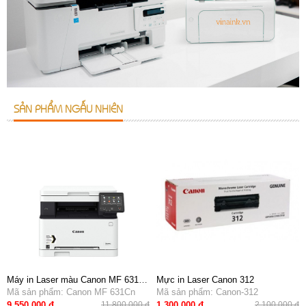
SẢN PHẨM NGẪU NHIÊN
Máy in Laser màu Canon MF 631Cn
Mực in Laser Canon 312
- In mạng A4, scan, copy
Mã sản phẩm: Canon MF 631Cn
Mã sản phẩm: Canon-312
9,550,000 đ
1,300,000 đ
11,800,000 đ
2,100,000 đ