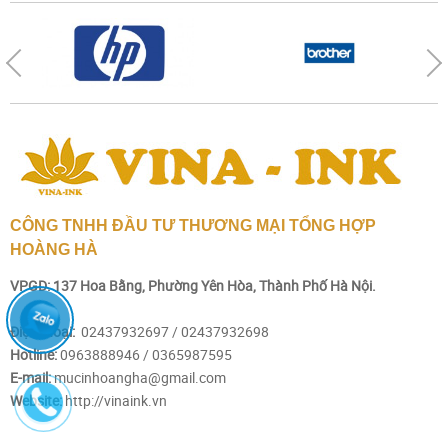
CÔNG TNHH ĐẦU TƯ THƯƠNG MẠI TỔNG HỢP
HOÀNG HÀ
VPGD: 137 Hoa Bằng, Phường Yên Hòa, Thành Phố Hà Nội.
Điện thoại:
02437932697 / 02437932698
Hotline:
0963888946 /
0365987595
E-mail:
mucinhoangha@gmail.com
Website:
http://vinaink.vn