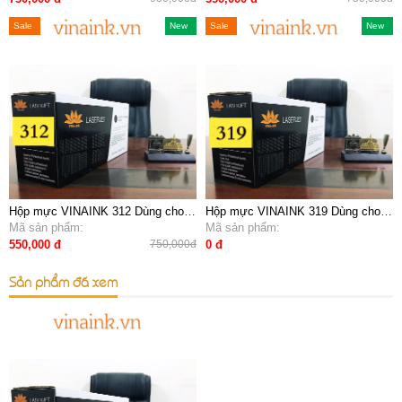
Sale
Sale
New
Sale
Sale
New
Hộp mực VINAINK 312 Dùng cho
Hộp mực VINAINK 319 Dùng cho
máy in canon 3050
Mã sản phẩm:
máy in canon 6650,6650DN
Mã sản phẩm:
550,000 đ
0 đ
750,000đ
Sản phẩm đã xem