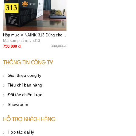
Hộp mực VINAINK 313 Dùng cho
máy in canon LBP 3250
Mã sản phẩm: vn313
750,000 đ
880,000đ
THÔNG TIN CÔNG TY
Giới thiệu công ty
Tiêu chí bán hàng
Đối tác chiến lược
Showroom
HỖ TRỢ KHÁCH HÀNG
Hợp tác đại lý