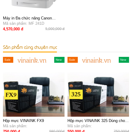
Máy in Đa chức năng Canon
imageCLASS MF 241D (in đảo mặt,
Mã sản phẩm: MF 241D
Scan, copy)
4,570,000 đ
5,000,000 đ
Sản phẩm cùng chuyên mục
Sale
Sale
New
Sale
Sale
New
Hộp mực VINAINK FX9
Hộp mực VINAINK 325 Dùng cho
Mã sản phẩm:
máy in canon 6000,3010
Mã sản phẩm:
750,000 đ
550,000 đ
980,000đ
750,000đ