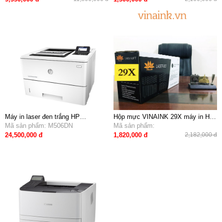
Máy in laser đen trắng HP
Hộp mực VINAINK 29X máy in HP
ENTERPRISE M506DN (F2A69A) (
Mã sản phẩm: M506DN
5000,5100
Mã sản phẩm:
tự động in 2 mặt, in mạng)
24,500,000 đ
1,820,000 đ
2,182,000 đ