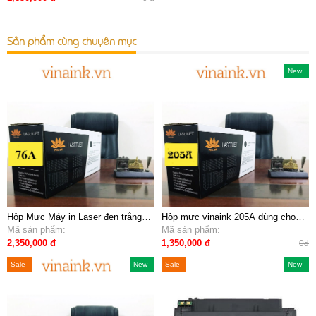
Sản phẩm cùng chuyên mục
New
Hộp Mực Máy in Laser đen trắng
Hộp mực vinaink 205A dùng cho
VINAINK 76A (CF276A) - Dùng cho
Mã sản phẩm:
máy in hp M181fw
Mã sản phẩm:
máy HP LaserJet Pro 404dn/
2,350,000 đ
1,350,000 đ
0đ
404dw/ 404d/ 404n/ MFP M428fdw
Sale
Sale
New
Sale
Sale
New