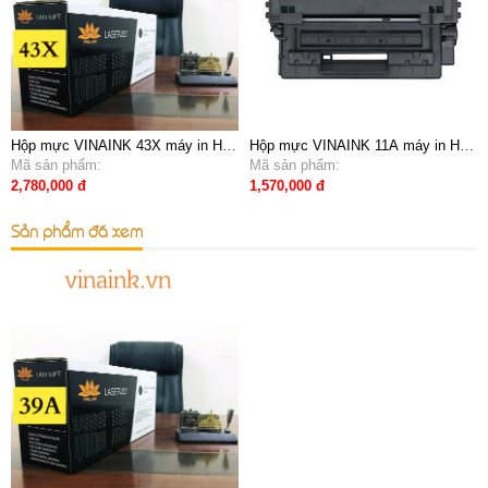
Hộp mực VINAINK 43X máy in HP
Hộp mực VINAINK 11A máy in HP
9000, 9040, 9050
Mã sản phẩm:
2400,2420
Mã sản phẩm:
2,780,000 đ
1,570,000 đ
Sản phẩm đã xem