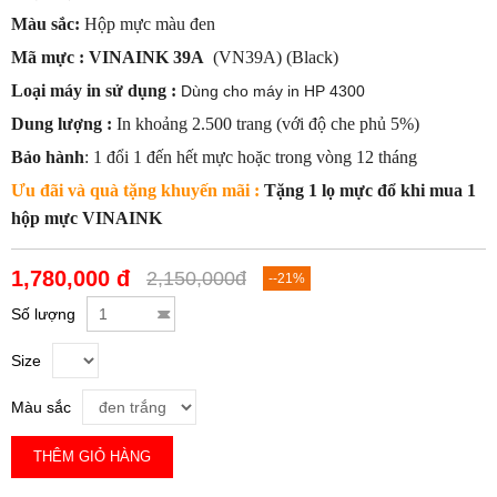
Màu sắc:
Hộp mực
màu đen
Mã mực : VINAINK 39A
(VN39A) (Black)
Loại máy in sử dụng :
Dùng cho máy in HP 4300
Dung lượng :
In khoảng 2.500 trang (với độ che phủ 5%)
Bảo hành
: 1 đổi 1 đến hết mực hoặc trong vòng 12 tháng
Ưu đãi và quà tặng khuyến mãi :
Tặng 1 lọ mực đổ khi mua 1
hộp mực VINAINK
1,780,000 đ
2,150,000đ
--21%
Số lượng
Size
Màu sắc
THÊM GIỎ HÀNG