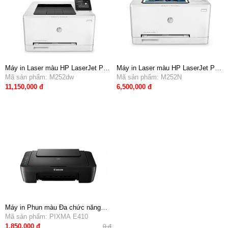
Máy in Laser màu HP LaserJet Pro
Máy in Laser màu HP LaserJet Pro
200 color Printer M252dw (tự động
Mã sản phẩm: M252dw
200 M252N - Khổ A4, in mạng
Mã sản phẩm: M252N
in 2 mặt, in wifi A4)
11,150,000 đ
6,500,000 đ
Máy in Phun màu Đa chức năng
Canon PIXMA E410 (in, quét, sao
Mã sản phẩm: PIXMA E410
chụp)
1,850,000 đ
0 đ