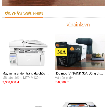
SẢN PHẨM NGẪU NHIÊN
Máy in laser đen trắng đa chức
Hộp mực VINAINK 30A Dùng cho
năng HP Pro MFP M130fn G3Q59A
Mã sản phẩm: MFP M130fn
máy in HP M203D, M227 FDN
Mã sản phẩm:
(in mạng, scan, photo, copy, fax)
3,900,000 đ
850,000 đ