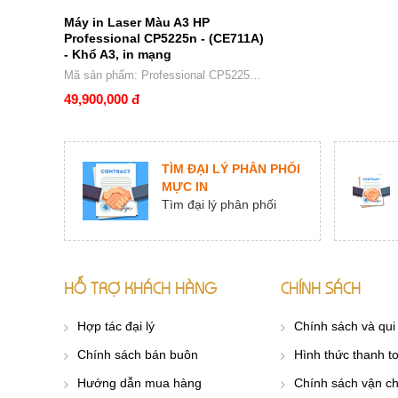
Máy in Laser Màu A3 HP
Professional CP5225n - (CE711A)
- Khổ A3, in mạng
Mã sản phẩm: Professional CP5225n -
(CE711A)
49,900,000 đ
TÌM ĐẠI LÝ PHÂN PHỐI
MỰC IN
Tìm đại lý phân phối
HỖ TRỢ KHÁCH HÀNG
CHÍNH SÁCH
Hợp tác đại lý
Chính sách và qui
Chính sách bán buôn
Hình thức thanh t
Hướng dẫn mua hàng
Chính sách vận c