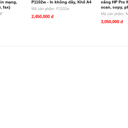
in mạng,
P1102w - In không dây, Khổ A4
năng HP Pro 
, fax)
scan, copy, p
Mã sản phẩm: P1102w
NF
Mã sản phẩm: 
2,450,000 đ
3,050,000 đ