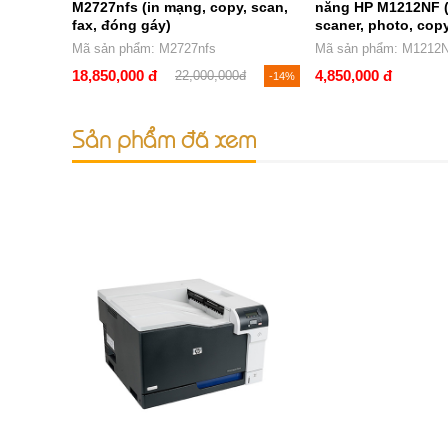
M2727nfs (in mạng, copy, scan,
năng HP M1212NF (
fax, đóng gáy)
scaner, photo, copy
Mã sản phẩm: M2727nfs
Mã sản phẩm: M1212
18,850,000 đ
4,850,000 đ
22,000,000đ
-14%
Sản phẩm đã xem