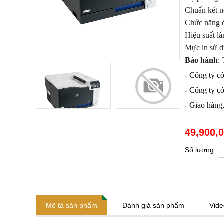
Chuẩn kết n
Chức năng đ
Hiệu suất là
Mực in sử 
Bảo hành
:
- Công ty có
- Công ty có
- Giao hàng
49,900,
Số lượng
Mô tả sản phẩm
Đánh giá sản phẩm
Vide