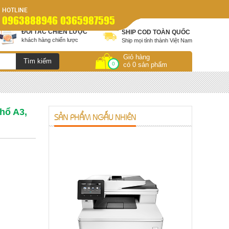
HOTLINE
0963888946 0365987595
ĐỐI TÁC CHIẾN LƯỢC
SHIP COD TOÀN QUỐC
khách hàng chiến lược
Ship mọi tỉnh thành Việt Nam
Giỏ hàng
0
có 0 sản phẩm
hổ A3,
SẢN PHẨM NGẪU NHIÊN