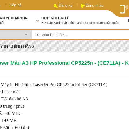
c
Liên hệ
Đăng ký
Đăng nhập
HÂN PHỐI MỰC IN
HỢP TÁC ĐẠI LÍ
hối
Hợp tác đại lí phát triển mạng lưới kinh doanh toàn quốc
Y IN CHÍNH HÃNG
Laser Màu A3 HP Professional CP5225n - (CE711A) - K
 Máy in HP Color LaserJet Pro CP5225n Printer (CE711A)
: Laser màu
: Tối đa khổ A3
0 trang / phút
lý: 540 MHz
: 192 MB
i: 600 x 600 dpi