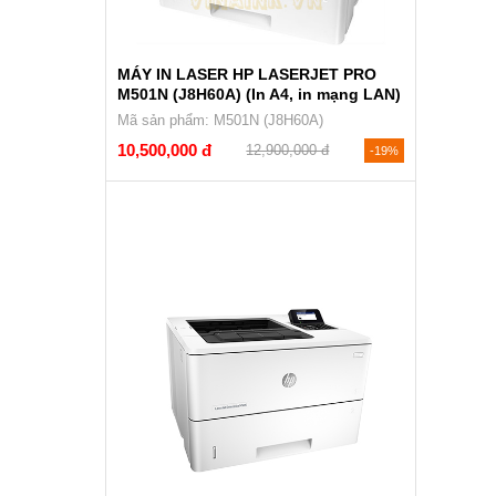
MÁY IN LASER HP LASERJET PRO
M501N (J8H60A) (In A4, in mạng LAN)
Mã sản phẩm: M501N (J8H60A)
10,500,000 đ
12,900,000 đ
-19%