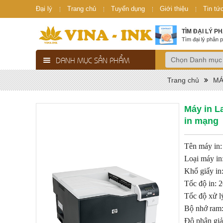
Đại lý
Trang chủ
Tuyển dụng
Giới thiệu
Tin tứ
TÌM ĐẠI LÝ P
Tìm đại lý phân p
DANH MỤC SẢN PHẨM
Trang chủ
MÁ
Máy in 
in mạng
Tên máy in:
Loại máy in
Khổ giấy in
Tốc độ in: 2
Tốc độ xử 
Bộ nhớ ram
Độ phân giả