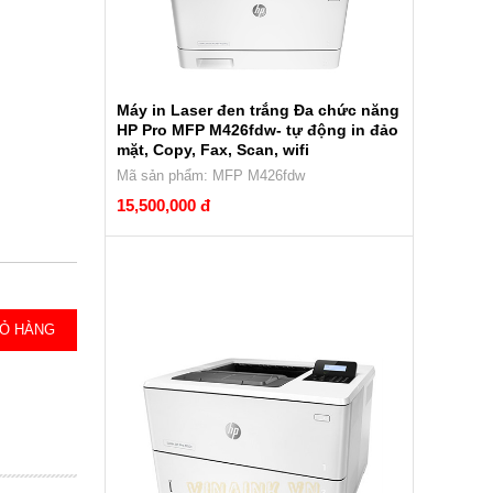
Máy in Laser đen trắng Đa chức năng
HP Pro MFP M426fdw- tự động in đảo
mặt, Copy, Fax, Scan, wifi
Mã sản phẩm: MFP M426fdw
15,500,000 đ
IỎ HÀNG