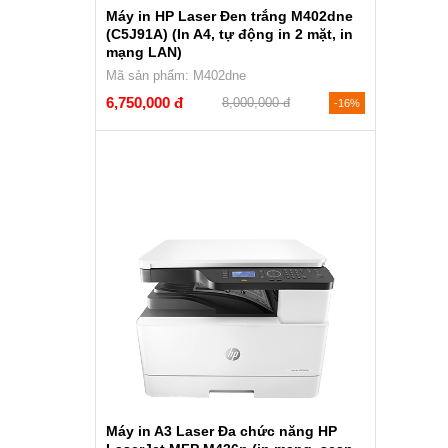
Máy in HP Laser Đen trắng M402dne
(C5J91A) (In A4, tự động in 2 mặt, in
mạng LAN)
Mã sản phẩm: M402dne
6,750,000 đ
8,000,000 đ
-16%
Máy in A3 Laser Đa chức năng HP