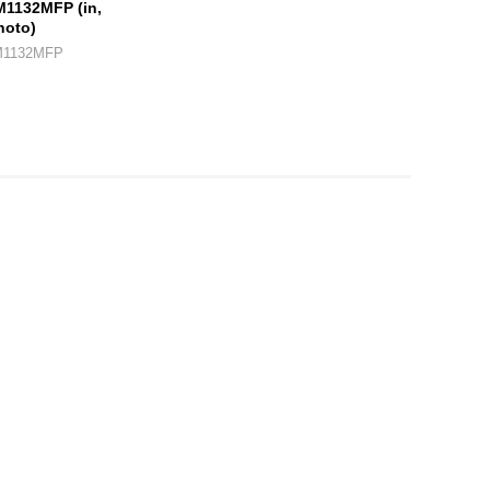
M1132MFP (in,
hoto)
M1132MFP