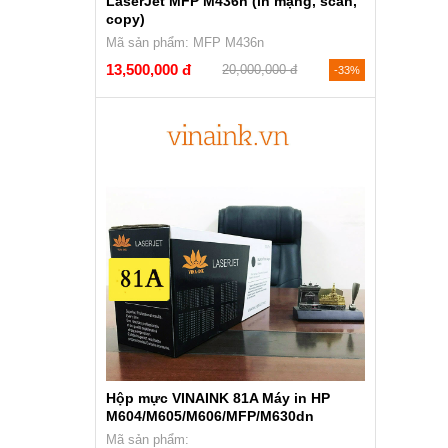
LaserJet MFP M436n (in mạng, scan,
copy)
Mã sản phẩm: MFP M436n
13,500,000 đ
20,000,000 đ
-33%
Hộp mực VINAINK 81A Máy in HP
M604/M605/M606/MFP/M630dn
Mã sản phẩm: