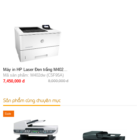
Máy in HP Laser Đen trắng M402dw
(C5F95A) (In A4, tự động in 2 mặt,
Mã sản phẩm: M402dw (C5F95A)
wifi)
7,450,000 đ
8,000,000 đ
Sản phẩm cùng chuyên mục
Sale