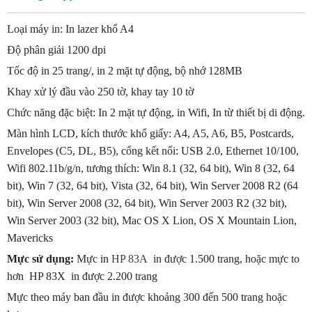
Loại máy in: In lazer khổ A4
Độ phân giải 1200 dpi
Tốc độ in 25 trang/, in 2 mặt tự động, bộ nhớ 128MB
Khay xử lý đầu vào 250 tờ, khay tay 10 tờ
Chức năng đặc biệt: In 2 mặt tự động, in Wifi, In từ thiết bị di động.
Màn hình LCD, kích thước khổ giấy: A4, A5, A6, B5, Postcards,
Envelopes (C5, DL, B5), cổng kết nối: USB 2.0, Ethernet 10/100,
Wifi 802.11b/g/n, tương thích: Win 8.1 (32, 64 bit), Win 8 (32, 64
bit), Win 7 (32, 64 bit), Vista (32, 64 bit), Win Server 2008 R2 (64
bit), Win Server 2008 (32, 64 bit), Win Server 2003 R2 (32 bit),
Win Server 2003 (32 bit), Mac OS X Lion, OS X Mountain Lion,
Mavericks
Mực sử dụng:
Mực in
HP 83A
in được 1.500 trang, hoặc mực to
hơn HP 83X in được 2.200 trang
Mực theo máy ban đầu in được khoảng 300 đến 500 trang hoặc