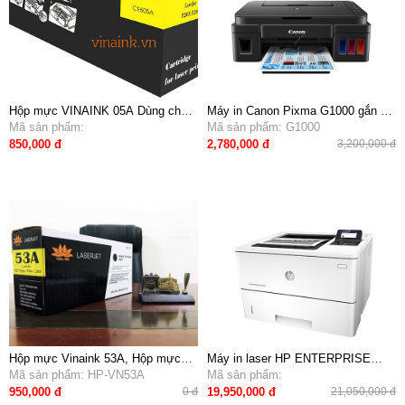
Hộp mực VINAINK 05A Dùng cho
Máy in Canon Pixma G1000 gắn hệ
máy in HP 2035,2055
Mã sản phẩm:
thống chính hãng 04 màu mực - Sử
Mã sản phẩm: G1000
dụng mực liên tục chính hãng từ
850,000 đ
2,780,000 đ
3,200,000 đ
Canon
Hộp mực Vinaink 53A, Hộp mực
Máy in laser HP ENTERPRISE
dùng cho máy Hp P2014 / P2015 /
Mã sản phẩm: HP-VN53A
M506N
Mã sản phẩm:
P2015d / P2015n
950,000 đ
19,950,000 đ
0 đ
21,050,000 đ