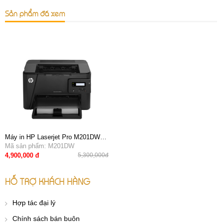
Sản phẩm đã xem
Máy in HP Laserjet Pro M201DW
(In đảo mặt, không dây)
Mã sản phẩm: M201DW
4,900,000 đ
5,300,000đ
HỖ TRỢ KHÁCH HÀNG
Hợp tác đại lý
Chính sách bán buôn