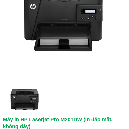
Máy in HP Laserjet Pro M201DW (In đảo mặt,
không dây)