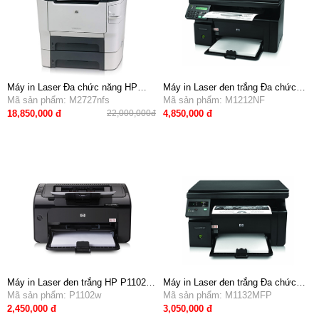
Máy in Laser Đa chức năng HP
Máy in Laser đen trắng Đa chức
M2727nfs (in mạng, copy, scan,
Mã sản phẩm: M2727nfs
năng HP M1212NF (in mạng,
Mã sản phẩm: M1212NF
fax, đóng gáy)
scaner, photo, copy, fax)
18,850,000 đ
4,850,000 đ
22,000,000đ
Máy in Laser đen trắng HP P1102w
Máy in Laser đen trắng Đa chức
- In không dây, Khổ A4
Mã sản phẩm: P1102w
năng HP Pro M1132MFP (in, scan,
Mã sản phẩm: M1132MFP
copy, photo)
2,450,000 đ
3,050,000 đ