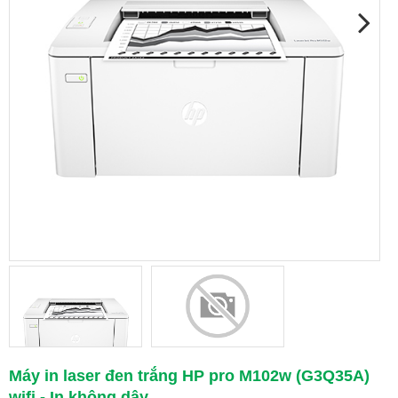
Máy in laser đen trắng HP pro M102w (G3Q35A)
wifi - In không dây