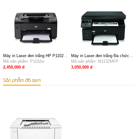
Máy in Laser đen trắng HP P1102w
Máy in Laser đen trắng Đa chức
- In không dây, Khổ A4
Mã sản phẩm: P1102w
năng HP Pro M1132MFP (in, scan,
Mã sản phẩm: M1132MFP
copy, photo)
2,450,000 đ
3,050,000 đ
Sản phẩm đã xem