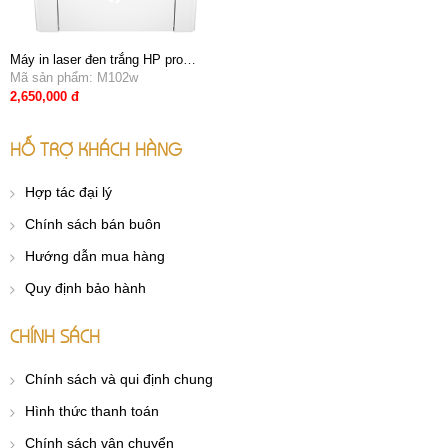
Máy in laser đen trắng HP pro
M102w (G3Q35A) wifi - In không
Mã sản phẩm: M102w
dây
2,650,000 đ
HỖ TRỢ KHÁCH HÀNG
Hợp tác đại lý
Chính sách bán buôn
Hướng dẫn mua hàng
Quy định bảo hành
CHÍNH SÁCH
Chính sách và qui định chung
Hình thức thanh toán
Chính sách vận chuyển