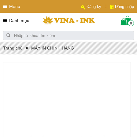
Menu
Đăng ký
Đăng nhập
Danh mục
0
Trang chủ
MÁY IN CHÍNH HÃNG