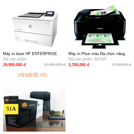
Máy in laser HP ENTERPRISE
Máy in Phun màu Đa chức năng
M506N
Mã sản phẩm:
Canon Pixma MX397 (in A4, quét,
Mã sản phẩm: MX397
copy, fax)
19,950,000 đ
2,350,000 đ
21,050,000 đ
2,700,000 đ