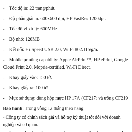
- Tốc độ in: 22 trang/phút.
- Độ phân giải in: 600x600 dpi, HP FastRes 1200dpi.
- Tốc độ vi xử lý: 600MHz.
- Bộ nhớ: 128MB
- Kết nối: Hi-Speed USB 2.0, Wi-Fi 802.11b/g/n.
- Mobile printing capability: Apple AirPrint™, HP ePrint, Google
Cloud Print 2.0, Mopria-certified, Wi-Fi Direct.
- Khay giấy vào: 150 tờ.
- Khay giấy ra: 100 tờ.
- Mực sử dụng: dùng hộp
mực
HP 17A
(CF217) và trống
CF219
Bảo hành
: Trong vòng 12 tháng theo hãng
- Công ty có chính sách giá và hỗ trợ kỹ thuật tốt đối với doanh
nghiệp và cơ quan.