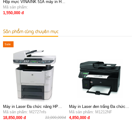
Hộp mực VINAINK 51A máy in HP
M3027,3035,3005
Mã sản phẩm:
1,550,000 đ
Sản phẩm cùng chuyên mục
Sale
Máy in Laser Đa chức năng HP
Máy in Laser đen trắng Đa chức
M2727nfs (in mạng, copy, scan,
Mã sản phẩm: M2727nfs
năng HP M1212NF (in mạng,
Mã sản phẩm: M1212NF
fax, đóng gáy)
scaner, photo, copy, fax)
18,850,000 đ
4,850,000 đ
22,000,000đ