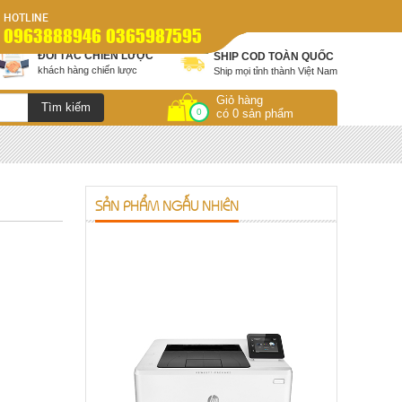
HOTLINE
0963888946 0365987595
ĐỐI TÁC CHIẾN LƯỢC
SHIP COD TOÀN QUỐC
khách hàng chiến lược
Ship mọi tỉnh thành Việt Nam
Giỏ hàng
0
có 0 sản phẩm
SẢN PHẨM NGẪU NHIÊN