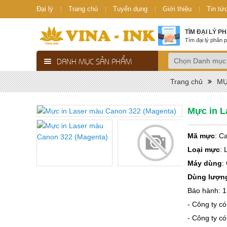
Đại lý
Trang chủ
Tuyển dụng
Giới thiệu
Tin tứ
TÌM ĐẠI LÝ P
Tìm đại lý phân p
DANH MỤC SẢN PHẨM
Trang chủ
MỰ
Mực in L
Mã mực
: C
Loại mực
: 
Máy dùng
:
Dùng lượn
Bảo hành: 1
- Công ty có
- Công ty có