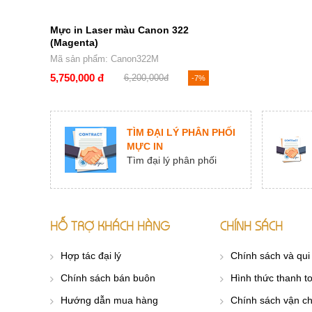
Mực in Laser màu Canon 322
(Magenta)
Mã sản phẩm: Canon322M
5,750,000 đ
6,200,000đ
-7%
TÌM ĐẠI LÝ PHÂN PHỐI
MỰC IN
Tìm đại lý phân phối
HỖ TRỢ KHÁCH HÀNG
CHÍNH SÁCH
Hợp tác đại lý
Chính sách và qui
Chính sách bán buôn
Hình thức thanh t
Hướng dẫn mua hàng
Chính sách vận c