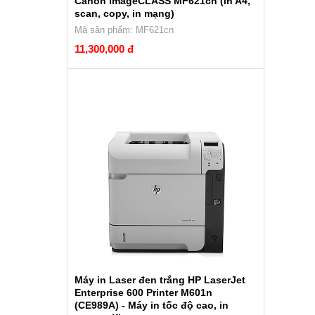
Canon imageCLASS MF621cn (in A4,
scan, copy, in mạng)
Mã sản phẩm: MF621cn
11,300,000 đ
Máy in Laser đen trắng HP LaserJet
Enterprise 600 Printer M601n
(CE989A) - Máy in tốc độ cao, in