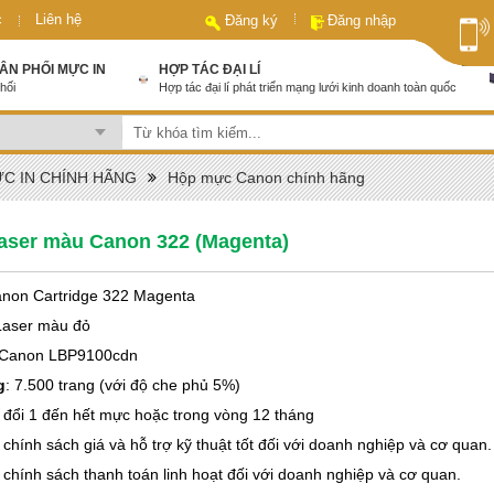
c
Liên hệ
Đăng ký
Đăng nhập
HÂN PHỐI MỰC IN
HỢP TÁC ĐẠI LÍ
hối
Hợp tác đại lí phát triển mạng lưới kinh doanh toàn quốc
C IN CHÍNH HÃNG
Hộp mực Canon chính hãng
aser màu Canon 322 (Magenta)
anon Cartridge 322 Magenta
Laser màu đỏ
 Canon LBP9100cdn
g
: 7.500 trang (với độ che phủ 5%)
 đổi 1 đến hết mực hoặc trong vòng 12 tháng
 chính sách giá và hỗ trợ kỹ thuật tốt đối với doanh nghiệp và cơ quan.
 chính sách thanh toán linh hoạt đối với doanh nghiệp và cơ quan.