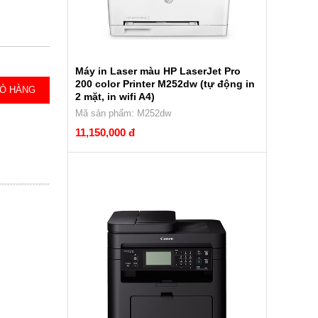
Máy in Laser màu HP LaserJet Pro
200 color Printer M252dw (tự động in
IỎ HÀNG
2 mặt, in wifi A4)
Mã sản phẩm: M252dw
11,150,000 đ