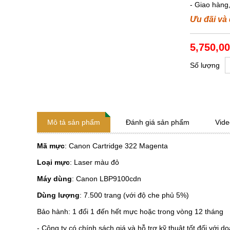
- Giao hàng
Ưu đãi và
5,750,00
Số lượng
Mô tả sản phẩm
Đánh giá sản phẩm
Vide
Mã mực
: Canon Cartridge 322 Magenta
Loại mực
: Laser màu đỏ
Máy dùng
: Canon LBP9100cdn
Dùng lượng
: 7.500 trang (với độ che phủ 5%)
Bảo hành: 1 đổi 1 đến hết mực hoặc trong vòng 12 tháng
- Công ty có chính sách giá và hỗ trợ kỹ thuật tốt đối với 