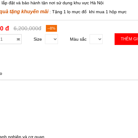
, lắp đặt và bảo hành tận nơi sử dụng khu vực Hà Nội
 quà tặng khuyến mãi
: Tặng 1 lọ mực đổ khi mua 1 hộp mực
0 đ
6,200,000đ
--8%
Size
Màu sắc
THÊM G
o
doanh nghiệp và cơ quan.