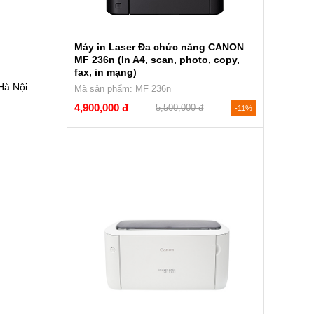
Máy in Laser Đa chức năng CANON
MF 236n (In A4, scan, photo, copy,
fax, in mạng)
Hà Nội.
Mã sản phẩm: MF 236n
4,900,000 đ
5,500,000 đ
-11%