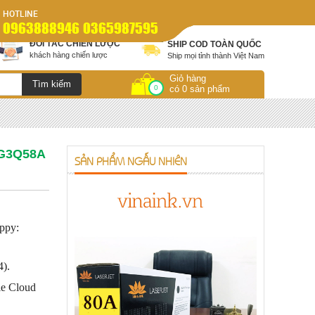
HOTLINE
0963888946 0365987595
ĐỐI TÁC CHIẾN LƯỢC
SHIP COD TOÀN QUỐC
khách hàng chiến lược
Ship mọi tỉnh thành Việt Nam
Giỏ hàng
0
có 0 sản phẩm
 G3Q58A
SẢN PHẨM NGẪU NHIÊN
ppy:
4).
le Cloud