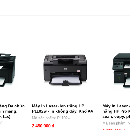
rắng Đa chức
Máy in Laser đen trắng HP
Máy in Laser 
in mạng,
P1102w - In không dây, Khổ A4
năng HP Pro 
, fax)
scan, copy, p
Mã sản phẩm: P1102w
NF
Mã sản phẩm: 
2,450,000 đ