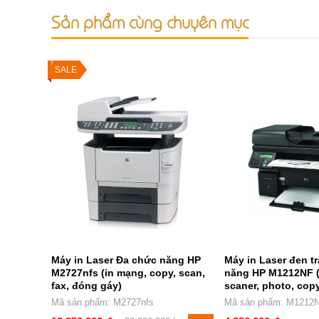
Sản phẩm cùng chuyên mục
SALE
Máy in Laser Đa chức năng HP
Máy in Laser đen t
M2727nfs (in mạng, copy, scan,
năng HP M1212NF (
fax, đóng gáy)
scaner, photo, copy
Mã sản phẩm: M2727nfs
Mã sản phẩm: M1212