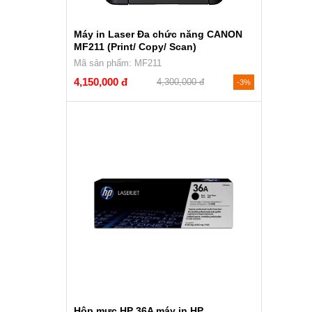
Máy in Laser Đa chức năng CANON
MF211 (Print/ Copy/ Scan)
Mã sản phẩm: MF211
4,150,000 đ
4,300,000 đ
-3%
Hộp mực HP 36A máy in HP