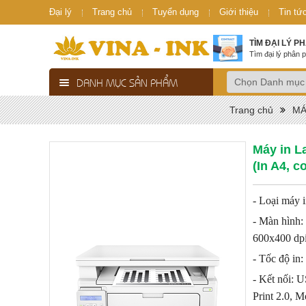
Đại lý
Trang chủ
Tuyển dụng
Giới thiệu
Tin tứ
TÌM ĐẠI LÝ P
Tìm đại lý phân p
DANH MỤC SẢN PHẨM
Trang chủ
MÁ
Máy in L
(In A4, c
- Loại máy i
- Màn hình:
600x400 dpi
- Tốc độ in:
- Kết nối: U
Print 2.0, M