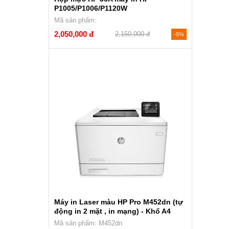
P1005/P1006/P1120W
Mã sản phẩm:
2,050,000 đ
2,150,000 đ
-5%
Máy in Laser màu HP Pro M452dn (tự
động in 2 mặt , in mạng) - Khổ A4
Mã sản phẩm: M452dn