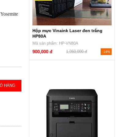
, Yosemite
Hộp mực Vinaink Laser đen trắng
HP80A
Mã sản phẩm: HP-VN80A
900,000 đ
1,050,000 đ
-14%
IỎ HÀNG