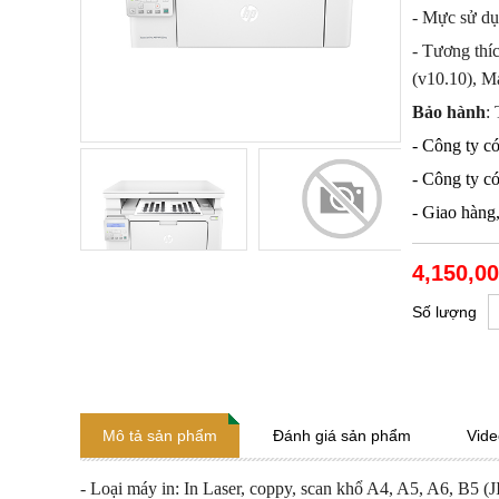
- Mực sử d
- Tương thíc
(v10.10), M
Bảo hành
:
- Công ty có
- Công ty có
- Giao hàng
4,150,00
Số lượng
Mô tả sản phẩm
Đánh giá sản phẩm
Vide
- Loại máy in: In Laser, coppy, scan khổ A4, A5, A6, B5 (J