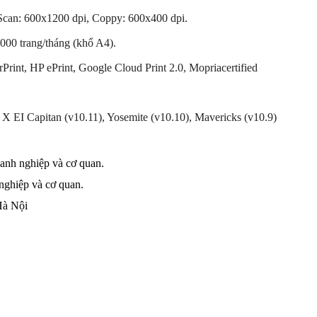
 Scan: 600x1200 dpi, Coppy: 600x400 dpi.
0.000 trang/tháng (khổ A4).
rPrint, HP ePrint, Google Cloud Print 2.0, Mopriacertified
S X EI Capitan (v10.11), Yosemite (v10.10), Mavericks (v10.9)
doanh nghiệp và cơ quan.
 nghiệp và cơ quan.
Hà Nội