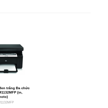
đen trắng Đa chức
M1132MFP (in,
hoto)
M1132MFP