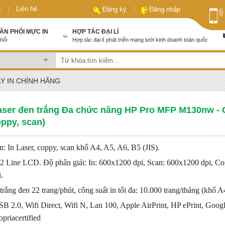
c
Liên hệ
Đăng ký
Đăng nhập
HÂN PHỐI MỰC IN
HỢP TÁC ĐẠI LÍ
hối
Hợp tác đại lí phát triển mạng lưới kinh doanh toàn quốc
Y IN CHÍNH HÃNG
aser đen trắng Đa chức năng HP Pro MFP M130nw -
oppy, scan)
n: In Laser, coppy, scan khổ A4, A5, A6, B5 (JIS).
 2 Line LCD. Độ phân giải: In: 600x1200 dpi, Scan: 600x1200 dpi, Co
.
 trắng đen 22 trang/phút, công suất in tối đa: 10.000 trang/tháng (khổ A
SB 2.0, Wifi Direct, Wifi N, Lan 100, Apple AirPrint, HP ePrint, Goog
opriacertified