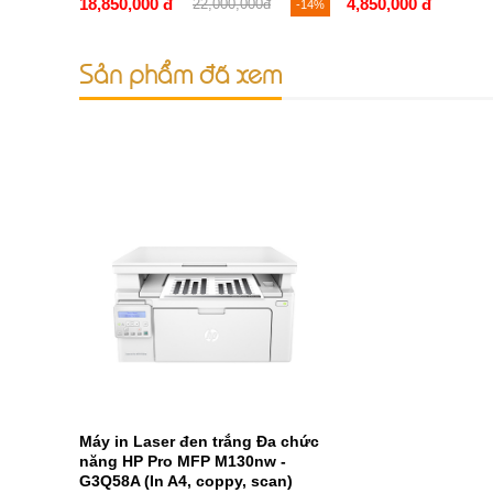
18,850,000 đ
4,850,000 đ
22,000,000đ
-14%
Sản phẩm đã xem
Máy in Laser đen trắng Đa chức
năng HP Pro MFP M130nw -
G3Q58A (In A4, coppy, scan)